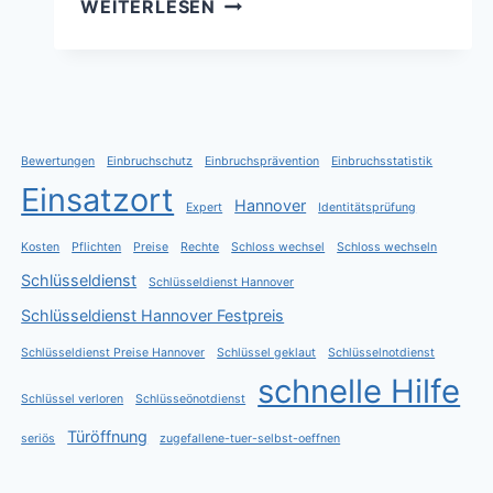
SCHLÜSSELDIENST
WEITERLESEN
HANNOVER
PREISE
Bewertungen
Einbruchschutz
Einbruchsprävention
Einbruchsstatistik
Einsatzort
Hannover
Expert
Identitätsprüfung
Kosten
Pflichten
Preise
Rechte
Schloss wechsel
Schloss wechseln
Schlüsseldienst
Schlüsseldienst Hannover
Schlüsseldienst Hannover Festpreis
Schlüsseldienst Preise Hannover
Schlüssel geklaut
Schlüsselnotdienst
schnelle Hilfe
Schlüssel verloren
Schlüsseönotdienst
Türöffnung
seriös
zugefallene-tuer-selbst-oeffnen